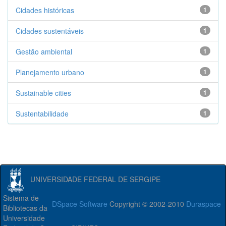
Cidades históricas
1
Cidades sustentáveis
1
Gestão ambiental
1
Planejamento urbano
1
Sustainable cities
1
Sustentabilidade
1
UNIVERSIDADE FEDERAL DE SERGIPE
Sistema de
DSpace Software
Copyright © 2002-2010
Duraspace
Bibliotecas da
Universidade