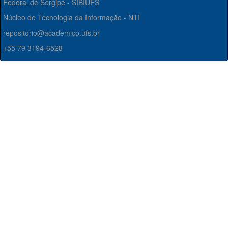
Federal de Sergipe - SIBIUFS
Núcleo de Tecnologia da Informação - NTI
repositorio@academico.ufs.br
+55 79 3194-6528