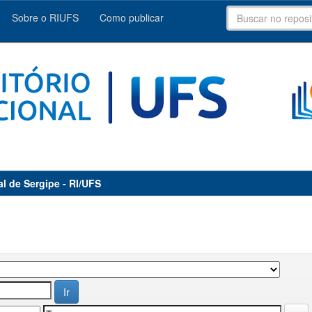
Sobre o RIUFS
Como publicar
al de Sergipe - RI/UFS