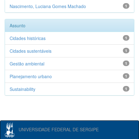
Nascimento, Luciana Gomes Machado
1
Assunto
Cidades históricas
1
Cidades sustentáveis
1
Gestão ambiental
1
Planejamento urbano
1
Sustainability
1
UNIVERSIDADE FEDERAL DE SERGIPE