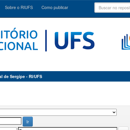
Sobre o RIUFS
Como publicar
al de Sergipe - RI/UFS