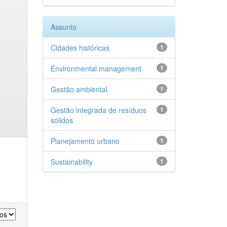
Assunto
Cidades históricas
1
Environmental management
1
Gestão ambiental
1
Gestão integrada de resíduos
1
sólidos
Planejamento urbano
1
Sustainability
1