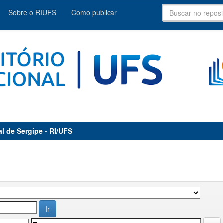
Sobre o RIUFS
Como publicar
al de Sergipe - RI/UFS