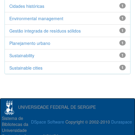
Cidades históricas
1
Environmental management
1
Gestão integrada de resíduos sólidos
1
Planejamento urbano
1
Sustainability
1
Sustainable cities
1
UNIVERSIDADE FEDERAL DE SERGIPE
Sistema de
DSpace Software
Copyright © 2002-2010
Duraspace
Bibliotecas da
Universidade