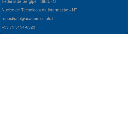
Federal de Sergipe - SIBIUFS
Núcleo de Tecnologia da Informação - NTI
repositorio@academico.ufs.br
+55 79 3194-6528