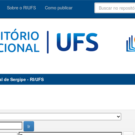
Sobre o RIUFS
Como publicar
al de Sergipe - RI/UFS