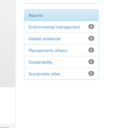
Assunto
Environmental management
1
Gestão ambiental
1
Planejamento urbano
1
Sustainability
1
Sustainable cities
1