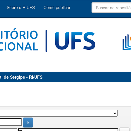
Sobre o RIUFS
Como publicar
al de Sergipe - RI/UFS