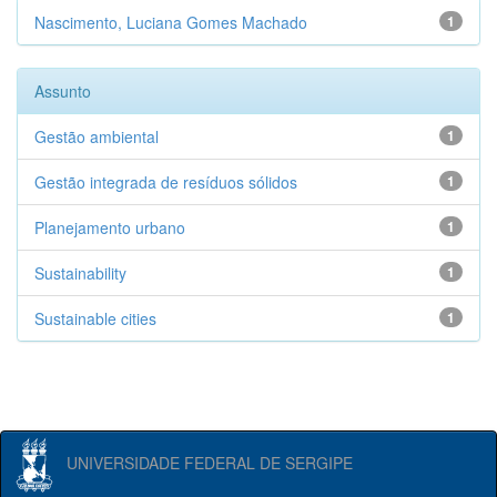
Nascimento, Luciana Gomes Machado
1
Assunto
Gestão ambiental
1
Gestão integrada de resíduos sólidos
1
Planejamento urbano
1
Sustainability
1
Sustainable cities
1
UNIVERSIDADE FEDERAL DE SERGIPE