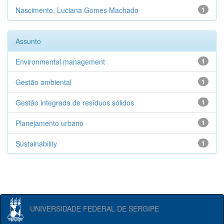
Nascimento, Luciana Gomes Machado
1
Assunto
Environmental management
1
Gestão ambiental
1
Gestão integrada de resíduos sólidos
1
Planejamento urbano
1
Sustainability
1
UNIVERSIDADE FEDERAL DE SERGIPE