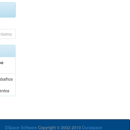
róximo
po
abalhos
m
entos
DSpace Software
Copyright © 2002-2010
Duraspace