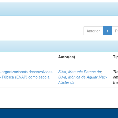
Anterior
1
P
Autor(es)
Ti
 organizacionais desenvolvidas
Silva, Manuela Ramos da
;
Tr
o Pública (ENAP) como escola
Silva, Mônica de Aguiar Mac-
e
Allister da
Ev