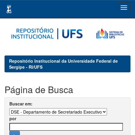
Skip
navigation
Repositório Institucional da Universidade Federal de
Sergipe - RI/UFS
Página de Busca
Buscar em:
por