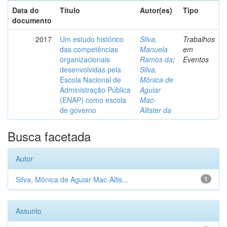
Data do
Título
Autor(es)
Tipo
documento
2017
Um estudo histórico
Silva,
Trabalhos
das competências
Manuela
em
organizacionais
Ramos da
;
Eventos
desenvolvidas pela
Silva,
Escola Nacional de
Mônica de
Administração Pública
Aguiar
(ENAP) como escola
Mac-
de governo
Allister da
Busca facetada
Autor
Silva, Mônica de Aguiar Mac-Allis...
1
Assunto