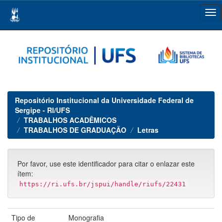
Skip
navigation
Repositório Institucional da Universidade Federal de
Sergipe - RI/UFS
TRABALHOS ACADÊMICOS
TRABALHOS DE GRADUAÇÃO
Letras
Por favor, use este identificador para citar o enlazar este
ítem:
https://ri.ufs.br/jspui/handle/riufs/22431
Tipo de
Monografia