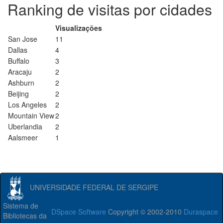
Ranking de visitas por cidades
Visualizações
San Jose
11
Dallas
4
Buffalo
3
Aracaju
2
Ashburn
2
Beijing
2
Los Angeles
2
Mountain View
2
Uberlandia
2
Aalsmeer
1
UNIVERSIDADE FEDERAL DE SERGIPE
Sistema de
DSpace Software
Copyright © 2002-2010
Duraspace
Bibliotecas da