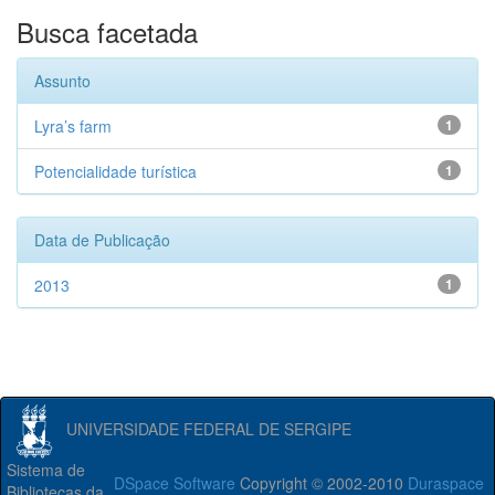
Busca facetada
Assunto
Lyra’s farm
1
Potencialidade turística
1
Data de Publicação
2013
1
UNIVERSIDADE FEDERAL DE SERGIPE
Sistema de
DSpace Software
Copyright © 2002-2010
Duraspace
Bibliotecas da