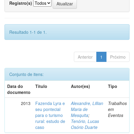
Registro(s)
Resultado 1-1 de 1.
Anterior
1
Próximo
Conjunto de itens:
Data do
Título
Autor(es)
Tipo
documento
2013
Fazenda Lyra e
Alexandre, Lillian
Trabalhos
seu pontecial
Maria de
em
para o turismo
Mesquita
;
Eventos
rural: estudo de
Tenório, Lucas
caso
Osório Duarte