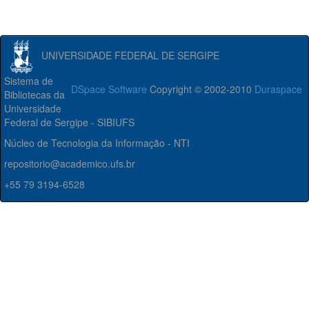
UNIVERSIDADE FEDERAL DE SERGIPE
Sistema de
DSpace Software
Copyright © 2002-2010
Duraspace
Bibliotecas da
Universidade
Federal de Sergipe - SIBIUFS
Núcleo de Tecnologia da Informação - NTI
repositorio@academico.ufs.br
+55 79 3194-6528