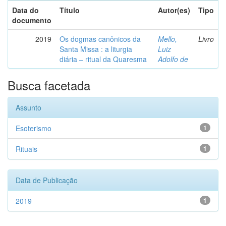
Data do
Título
Autor(es)
Tipo
documento
2019
Os dogmas canônicos da
Mello,
Livro
Santa Missa : a liturgia
Luiz
diária – ritual da Quaresma
Adolfo de
Busca facetada
Assunto
Esoterismo
1
Rituais
1
Data de Publicação
2019
1