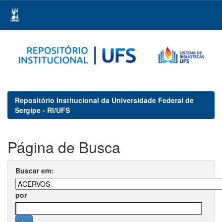
Skip
navigation
Repositório Institucional da Universidade Federal de
Sergipe - RI/UFS
Página de Busca
Buscar em:
por