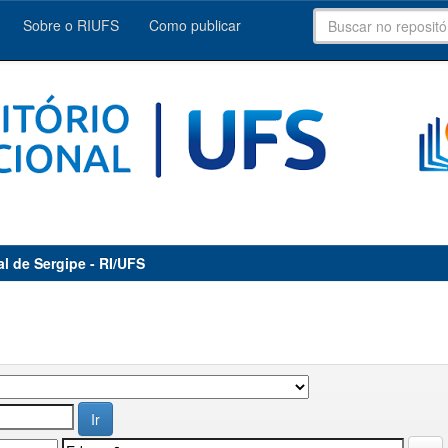
Sobre o RIUFS
Como publicar
al de Sergipe - RI/UFS