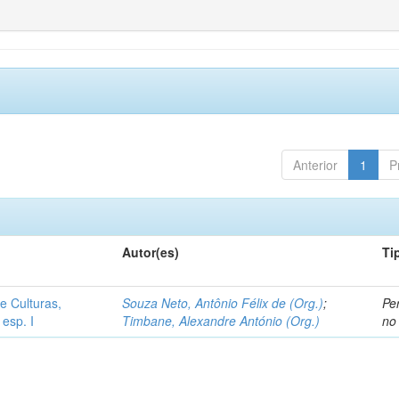
Anterior
1
P
Autor(es)
Ti
e Culturas,
Souza Neto, Antônio Félix de (Org.)
;
Pe
 esp. I
Timbane, Alexandre António (Org.)
no