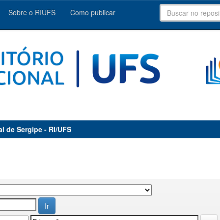
Sobre o RIUFS
Como publicar
al de Sergipe - RI/UFS