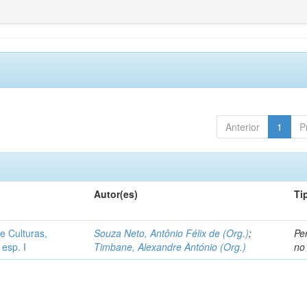
Anterior
1
P
Autor(es)
Ti
e Culturas,
Souza Neto, Antônio Félix de (Org.)
;
Pe
 esp. I
Timbane, Alexandre António (Org.)
no