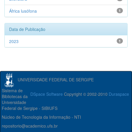
África lusófona
1
Data de Publicação
2023
1
UNIVERSIDADE FEDERAL DE SERGIPE
Sistema de
DSpace Software
Copyright © 2002-2010
Duraspace
Bibliotecas da
Universidade
Federal de Sergipe - SIBIUFS
Núcleo de Tecnologia da Informação - NTI
repositorio@academico.ufs.br