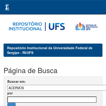
Skip
navigation
Repositório Institucional da Universidade Federal de
Sergipe - RI/UFS
Página de Busca
Buscar em:
por