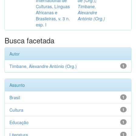
Internacional de
de (Org.)
;
Culturas, Línguas
Timbane,
Africanas e
Alexandre
Brasileiras, v. 3 n.
António (Org.)
esp. I
Busca facetada
Autor
Timbane, Alexandre António (Org.)
1
Assunto
Brasil
1
Cultura
1
Educação
1
Literatura
1