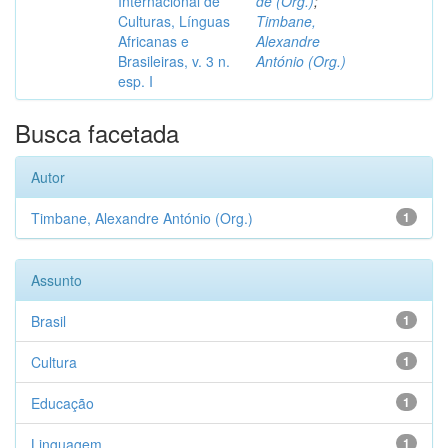
Internacional de
de (Org.)
;
Culturas, Línguas
Timbane,
Africanas e
Alexandre
Brasileiras, v. 3 n.
António (Org.)
esp. I
Busca facetada
Autor
Timbane, Alexandre António (Org.)
1
Assunto
Brasil
1
Cultura
1
Educação
1
Linguagem
1