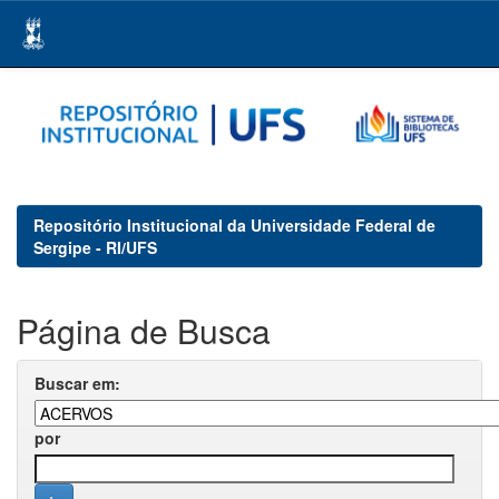
Skip
navigation
Repositório Institucional da Universidade Federal de
Sergipe - RI/UFS
Página de Busca
Buscar em:
por