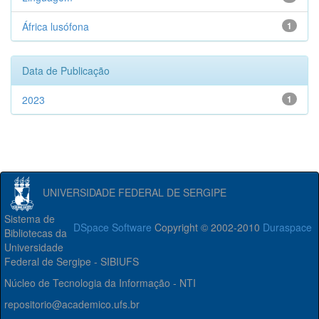
África lusófona
1
Data de Publicação
2023
1
UNIVERSIDADE FEDERAL DE SERGIPE
Sistema de
DSpace Software
Copyright © 2002-2010
Duraspace
Bibliotecas da
Universidade
Federal de Sergipe - SIBIUFS
Núcleo de Tecnologia da Informação - NTI
repositorio@academico.ufs.br