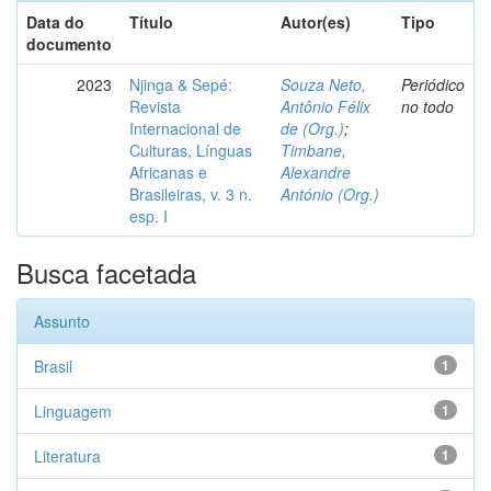
Data do
Título
Autor(es)
Tipo
documento
2023
Njinga & Sepé:
Souza Neto,
Periódico
Revista
Antônio Félix
no todo
Internacional de
de (Org.)
;
Culturas, Línguas
Timbane,
Africanas e
Alexandre
Brasileiras, v. 3 n.
António (Org.)
esp. I
Busca facetada
Assunto
Brasil
1
Linguagem
1
Literatura
1