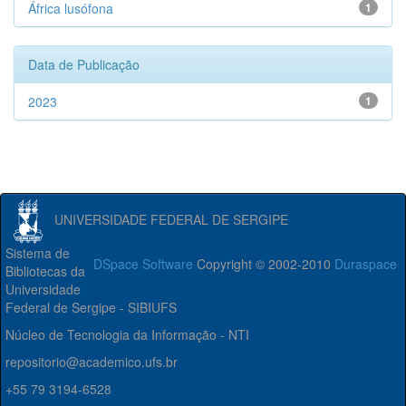
África lusófona
1
Data de Publicação
2023
1
UNIVERSIDADE FEDERAL DE SERGIPE
Sistema de
DSpace Software
Copyright © 2002-2010
Duraspace
Bibliotecas da
Universidade
Federal de Sergipe - SIBIUFS
Núcleo de Tecnologia da Informação - NTI
repositorio@academico.ufs.br
+55 79 3194-6528