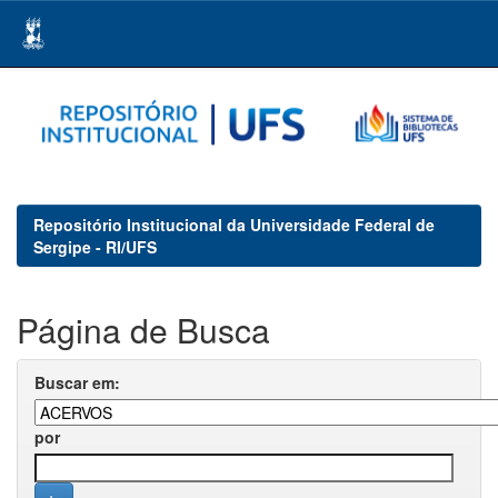
Skip
navigation
Repositório Institucional da Universidade Federal de
Sergipe - RI/UFS
Página de Busca
Buscar em:
por