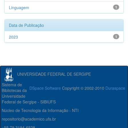
Linguagem
1
Data de Publicação
2023
1
UNIVERSIDADE FEDERAL DE SERGIPE
Sistema de
DSpace Software
Copyright © 2002-2010
Duraspace
Bibliotecas da
Universidade
Federal de Sergipe - SIBIUFS
Núcleo de Tecnologia da Informação - NTI
repositorio@academico.ufs.br
+55 79 3194-6528