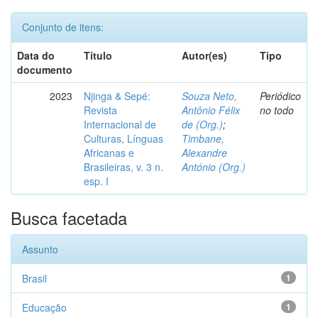
Conjunto de itens:
Data do
Título
Autor(es)
Tipo
documento
2023
Njinga & Sepé:
Souza Neto,
Periódico
Revista
Antônio Félix
no todo
Internacional de
de (Org.)
;
Culturas, Línguas
Timbane,
Africanas e
Alexandre
Brasileiras, v. 3 n.
António (Org.)
esp. I
Busca facetada
Assunto
Brasil
1
Educação
1