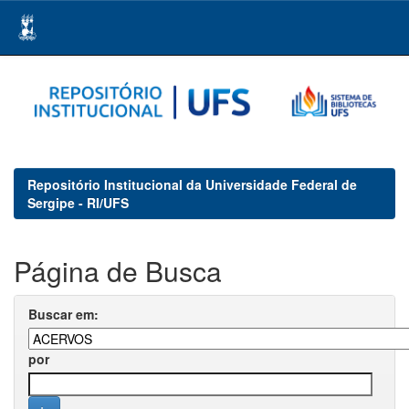
Skip
navigation
Repositório Institucional da Universidade Federal de
Sergipe - RI/UFS
Página de Busca
Buscar em:
por