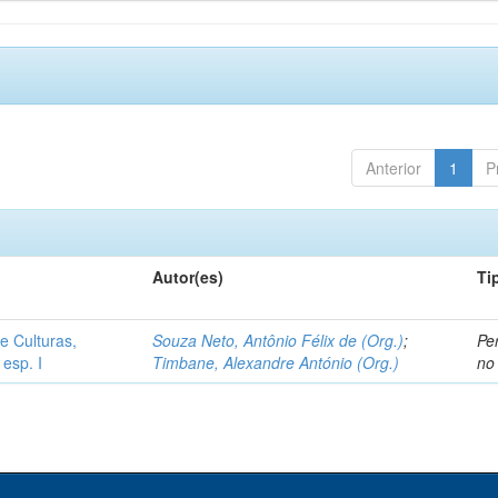
Anterior
1
P
Autor(es)
Ti
e Culturas,
Souza Neto, Antônio Félix de (Org.)
;
Pe
 esp. I
Timbane, Alexandre António (Org.)
no