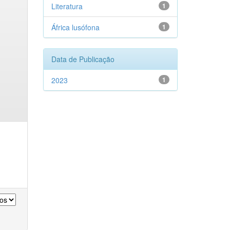
Literatura
1
África lusófona
1
Data de Publicação
2023
1