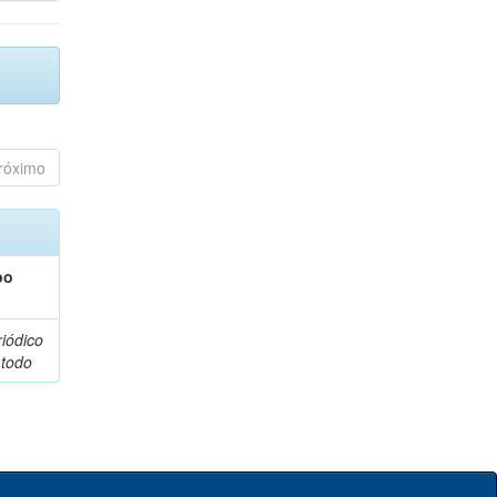
róximo
po
riódico
 todo