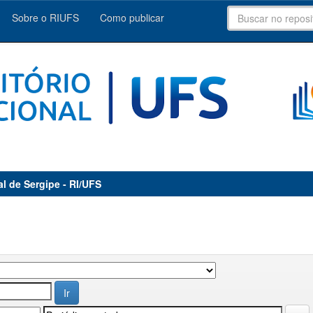
Sobre o RIUFS
Como publicar
al de Sergipe - RI/UFS