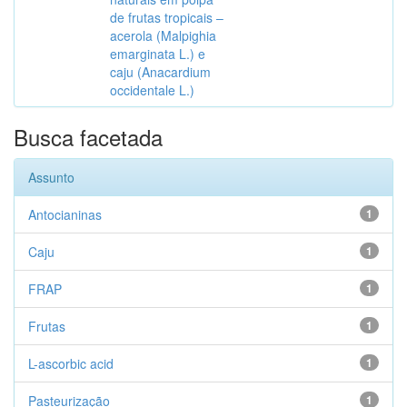
de frutas tropicais –
acerola (Malpighia
emarginata L.) e
caju (Anacardium
occidentale L.)
Busca facetada
Assunto
Antocianinas
1
Caju
1
FRAP
1
Frutas
1
L-ascorbic acid
1
Pasteurização
1