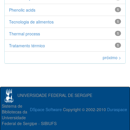
Phenolic acids
1
Tecnologia de alimentos
1
Thermal process
1
Tratamento térmico
1
próximo >
UNIVERSIDADE FEDERAL DE SERGIPE
Sistema de
DSpace Software
Copyright © 2002-2010
Duraspace
Bibliotecas da
Universidade
Federal de Sergipe - SIBIUFS