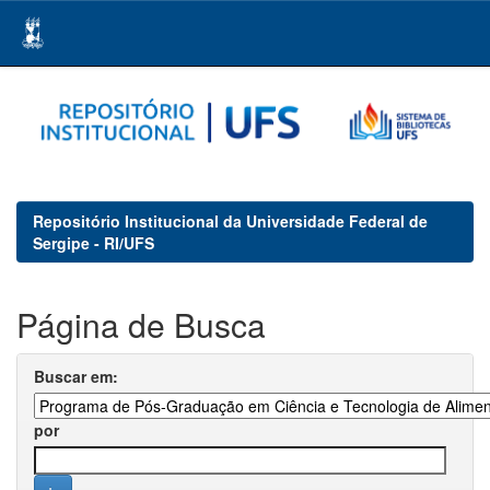
Skip
navigation
Repositório Institucional da Universidade Federal de
Sergipe - RI/UFS
Página de Busca
Buscar em:
por