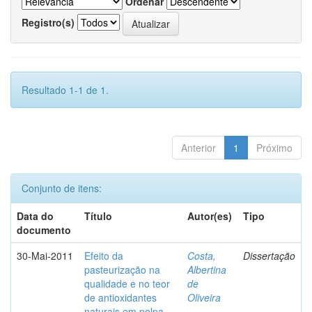
Ordenar
Registro(s)
Resultado 1-1 de 1.
Anterior
1
Próximo
Conjunto de itens:
Data do
Título
Autor(es)
Tipo
documento
30-Mai-2011
Efeito da
Costa,
Dissertação
pasteurização na
Albertina
qualidade e no teor
de
de antioxidantes
Oliveira
naturais em polpa