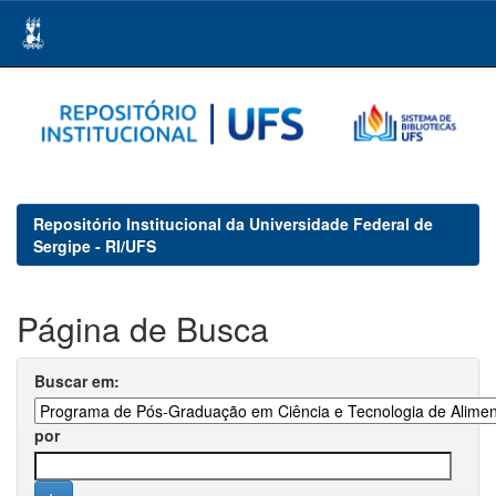
Skip
navigation
Repositório Institucional da Universidade Federal de
Sergipe - RI/UFS
Página de Busca
Buscar em:
por