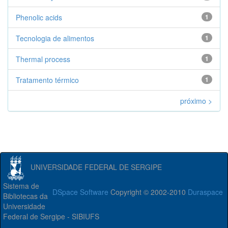
Phenolic acids
1
Tecnologia de alimentos
1
Thermal process
1
Tratamento térmico
1
próximo >
UNIVERSIDADE FEDERAL DE SERGIPE
Sistema de
DSpace Software
Copyright © 2002-2010
Duraspace
Bibliotecas da
Universidade
Federal de Sergipe - SIBIUFS