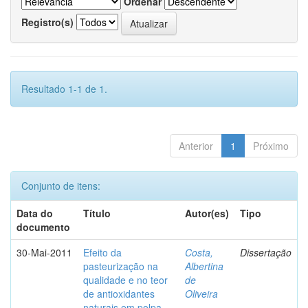
Ordenar
Registro(s)
Resultado 1-1 de 1.
Anterior
1
Próximo
Conjunto de itens:
Data do
Título
Autor(es)
Tipo
documento
30-Mai-2011
Efeito da
Costa,
Dissertação
pasteurização na
Albertina
qualidade e no teor
de
de antioxidantes
Oliveira
naturais em polpa