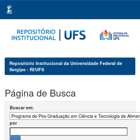
Skip
navigation
Repositório Institucional da Universidade Federal de
Sergipe - RI/UFS
Página de Busca
Buscar em:
por