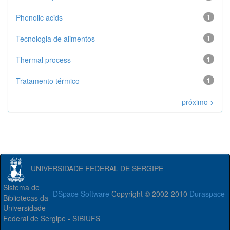
Phenolic acids
1
Tecnologia de alimentos
1
Thermal process
1
Tratamento térmico
1
próximo >
UNIVERSIDADE FEDERAL DE SERGIPE
Sistema de
DSpace Software
Copyright © 2002-2010
Duraspace
Bibliotecas da
Universidade
Federal de Sergipe - SIBIUFS