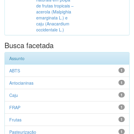
de frutas tropicais –
acerola (Malpighia
emarginata L.) e
caju (Anacardium
occidentale L.)
Busca facetada
Assunto
ABTS
1
Antocianinas
1
Caju
1
FRAP
1
Frutas
1
Pasteurização
1