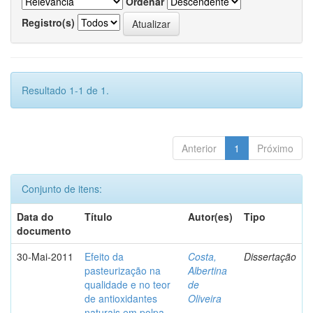
Ordenar
Registro(s)
Resultado 1-1 de 1.
Anterior
1
Próximo
Conjunto de itens:
Data do
Título
Autor(es)
Tipo
documento
30-Mai-2011
Efeito da
Costa,
Dissertação
pasteurização na
Albertina
qualidade e no teor
de
de antioxidantes
Oliveira
naturais em polpa