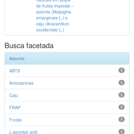
de frutas tropicais –
acerola (Malpighia
emarginata L.) e
caju (Anacardium
occidentale L.)
Busca facetada
Assunto
ABTS
1
Antocianinas
1
Caju
1
FRAP
1
Frutas
1
L-ascorbic acid
1