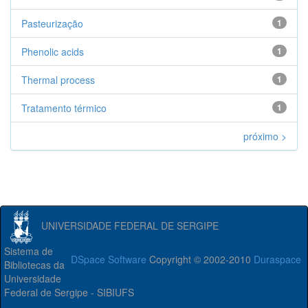
Pasteurização
1
Phenolic acids
1
Thermal process
1
Tratamento térmico
1
próximo >
UNIVERSIDADE FEDERAL DE SERGIPE
Sistema de
DSpace Software
Copyright © 2002-2010
Duraspace
Bibliotecas da
Universidade
Federal de Sergipe - SIBIUFS