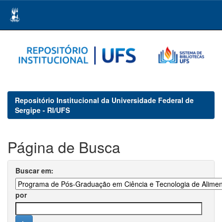
Skip
navigation
Repositório Institucional da Universidade Federal de
Sergipe - RI/UFS
Página de Busca
Buscar em:
por