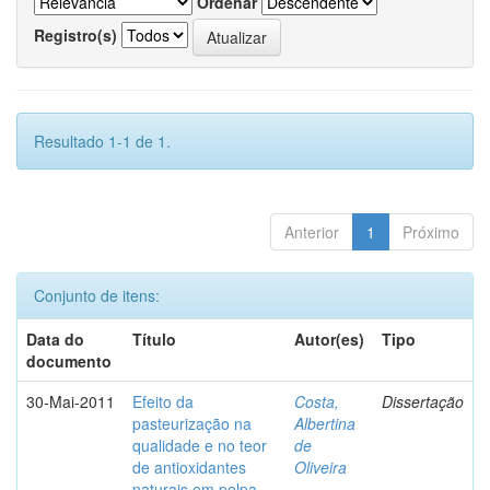
Ordenar
Registro(s)
Resultado 1-1 de 1.
Anterior
1
Próximo
Conjunto de itens:
Data do
Título
Autor(es)
Tipo
documento
30-Mai-2011
Efeito da
Costa,
Dissertação
pasteurização na
Albertina
qualidade e no teor
de
de antioxidantes
Oliveira
naturais em polpa