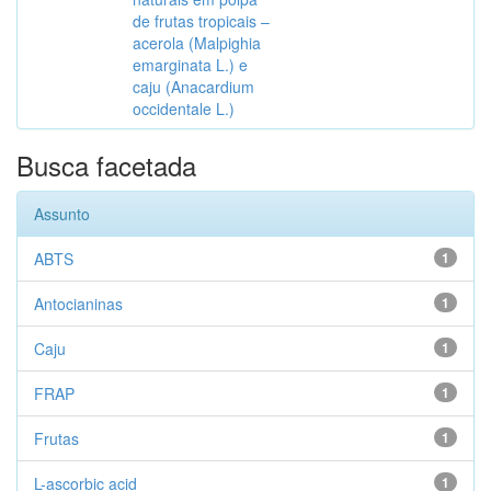
de frutas tropicais –
acerola (Malpighia
emarginata L.) e
caju (Anacardium
occidentale L.)
Busca facetada
Assunto
ABTS
1
Antocianinas
1
Caju
1
FRAP
1
Frutas
1
L-ascorbic acid
1