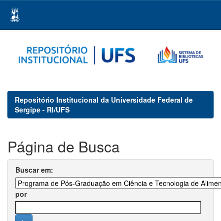
Skip
navigation
Repositório Institucional da Universidade Federal de
Sergipe - RI/UFS
Página de Busca
Buscar em:
por