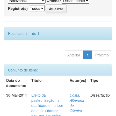
Ordenar
Registro(s)
Resultado 1-1 de 1.
Anterior
1
Próximo
Conjunto de itens:
Data do
Título
Autor(es)
Tipo
documento
30-Mai-2011
Efeito da
Costa,
Dissertação
pasteurização na
Albertina
qualidade e no teor
de
de antioxidantes
Oliveira
naturais em polpa