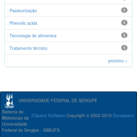
Pasteurização
1
Phenolic acids
1
Tecnologia de alimentos
1
Tratamento térmico
1
próximo >
UNIVERSIDADE FEDERAL DE SERGIPE
Sistema de
DSpace Software
Copyright © 2002-2010
Duraspace
Bibliotecas da
Universidade
Federal de Sergipe - SIBIUFS