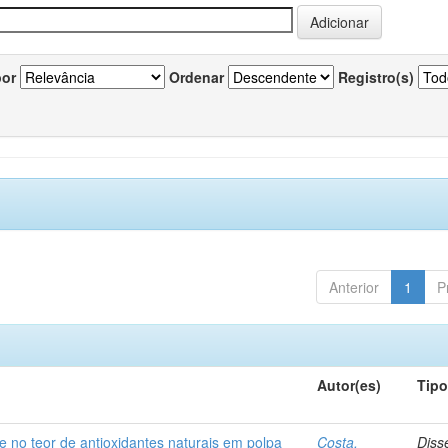
por
Ordenar
Registro(s)
Anterior
1
P
Autor(es)
Tip
e no teor de antioxidantes naturais em polpa
Costa,
Diss