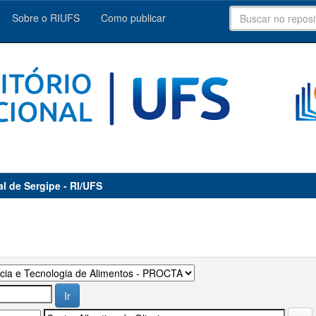
Sobre o RIUFS
Como publicar
al de Sergipe - RI/UFS