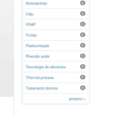
Antocianinas
1
Caju
1
FRAP
1
Frutas
1
Pasteurização
1
Phenolic acids
1
Tecnologia de alimentos
1
Thermal process
1
Tratamento térmico
1
próximo >