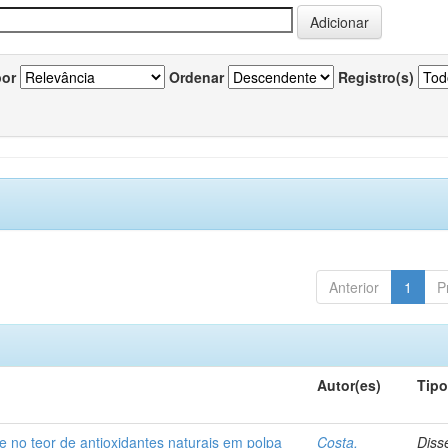
por
Ordenar
Registro(s)
Anterior
1
P
Autor(es)
Tip
e no teor de antioxidantes naturais em polpa
Costa,
Diss