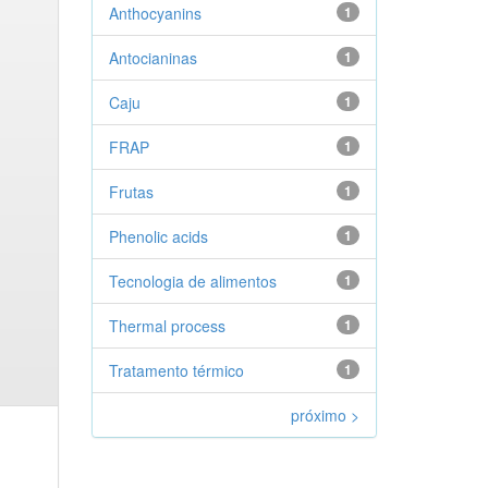
Anthocyanins
1
Antocianinas
1
Caju
1
FRAP
1
Frutas
1
Phenolic acids
1
Tecnologia de alimentos
1
Thermal process
1
Tratamento térmico
1
próximo >