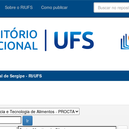
Sobre o RIUFS
Como publicar
al de Sergipe - RI/UFS