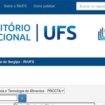
Sobre o RIUFS
Como publicar
al de Sergipe - RI/UFS