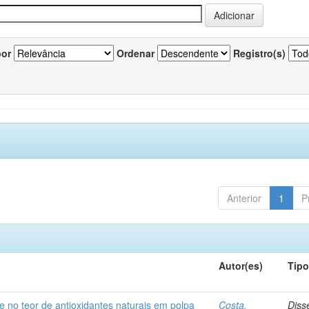
por
Ordenar
Registro(s)
Anterior
1
P
Autor(es)
Tip
e no teor de antioxidantes naturais em polpa
Costa,
Diss