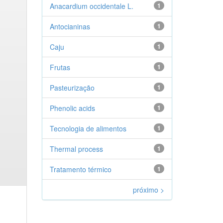
Anacardium occidentale L.
1
Antocianinas
1
Caju
1
Frutas
1
Pasteurização
1
Phenolic acids
1
Tecnologia de alimentos
1
Thermal process
1
Tratamento térmico
1
próximo >