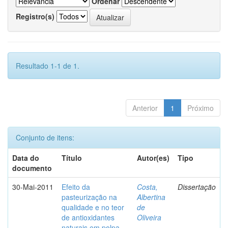
Ordenar
Registro(s)
Resultado 1-1 de 1.
Anterior
1
Próximo
Conjunto de itens:
Data do
Título
Autor(es)
Tipo
documento
30-Mai-2011
Efeito da
Costa,
Dissertação
pasteurização na
Albertina
qualidade e no teor
de
de antioxidantes
Oliveira
naturais em polpa