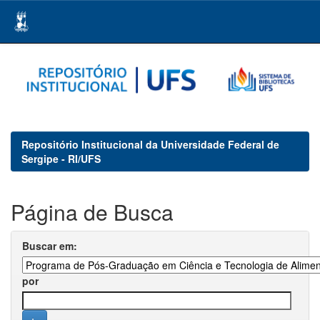
Skip
navigation
Repositório Institucional da Universidade Federal de
Sergipe - RI/UFS
Página de Busca
Buscar em:
por