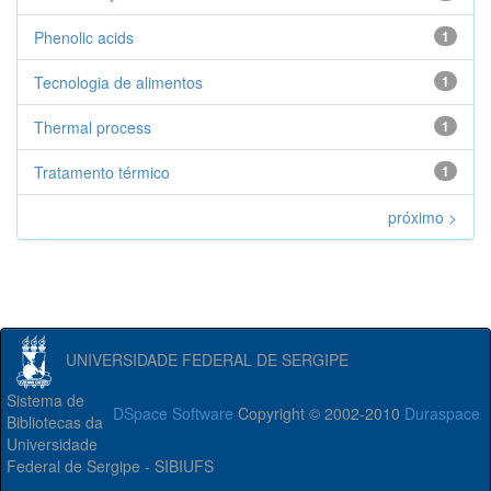
Phenolic acids
1
Tecnologia de alimentos
1
Thermal process
1
Tratamento térmico
1
próximo >
UNIVERSIDADE FEDERAL DE SERGIPE
Sistema de
DSpace Software
Copyright © 2002-2010
Duraspace
Bibliotecas da
Universidade
Federal de Sergipe - SIBIUFS