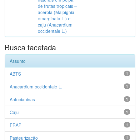
de frutas tropicais –
acerola (Malpighia
emarginata L.) e
caju (Anacardium
occidentale L.)
Busca facetada
Assunto
ABTS
1
Anacardium occidentale L.
1
Antocianinas
1
Caju
1
FRAP
1
Pasteurização
1