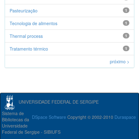
Pasteurização
1
Tecnologia de alimentos
1
Thermal process
1
Tratamento térmico
1
próximo >
UNIVERSIDADE FEDERAL DE SERGIPE
Sistema de
DSpace Software
Copyright © 2002-2010
Duraspace
Bibliotecas da
Universidade
Federal de Sergipe - SIBIUFS