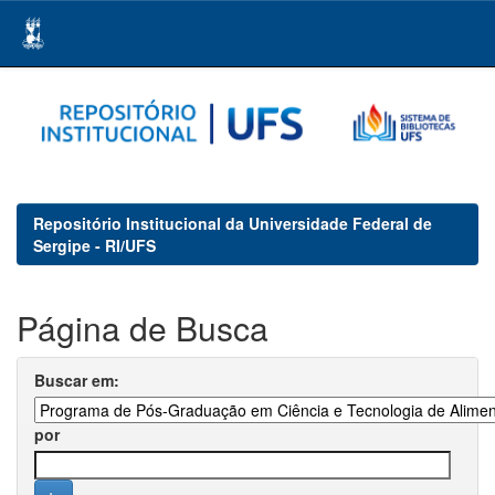
Skip
navigation
Repositório Institucional da Universidade Federal de
Sergipe - RI/UFS
Página de Busca
Buscar em:
por