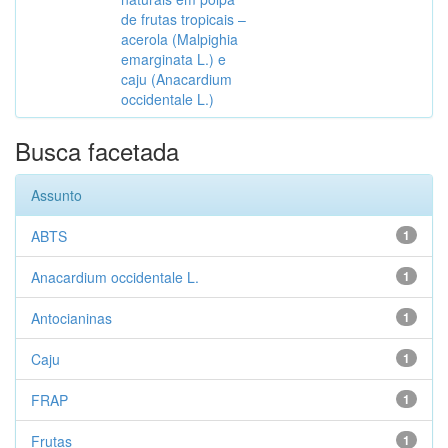
de frutas tropicais –
acerola (Malpighia
emarginata L.) e
caju (Anacardium
occidentale L.)
Busca facetada
Assunto
ABTS
1
Anacardium occidentale L.
1
Antocianinas
1
Caju
1
FRAP
1
Frutas
1