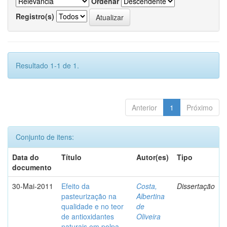
Ordenar
Registro(s)
Resultado 1-1 de 1.
Anterior
1
Próximo
Conjunto de itens:
Data do
Título
Autor(es)
Tipo
documento
30-Mai-2011
Efeito da
Costa,
Dissertação
pasteurização na
Albertina
qualidade e no teor
de
de antioxidantes
Oliveira
naturais em polpa