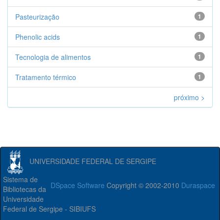
Pasteurização
1
Phenolic acids
1
Tecnologia de alimentos
1
Tratamento térmico
1
próximo >
UNIVERSIDADE FEDERAL DE SERGIPE
Sistema de
DSpace Software
Copyright © 2002-2010
Duraspace
Bibliotecas da
Universidade
Federal de Sergipe - SIBIUFS