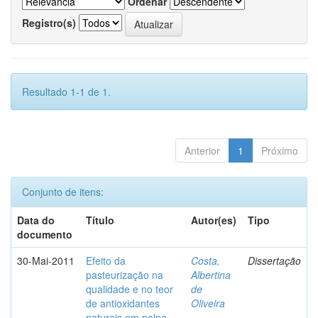
Ordenar
Registro(s)
Resultado 1-1 de 1.
Anterior
1
Próximo
Conjunto de itens:
Data do
Título
Autor(es)
Tipo
documento
30-Mai-2011
Efeito da
Costa,
Dissertação
pasteurização na
Albertina
qualidade e no teor
de
de antioxidantes
Oliveira
naturais em polpa