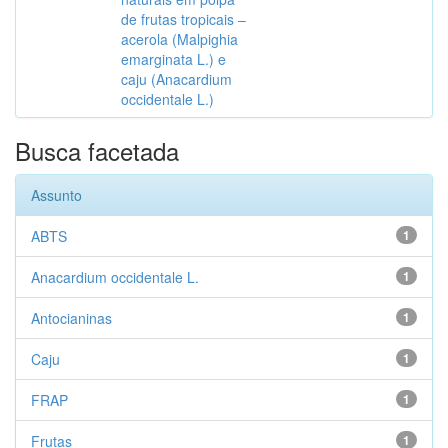
de frutas tropicais –
acerola (Malpighia
emarginata L.) e
caju (Anacardium
occidentale L.)
Busca facetada
Assunto
ABTS
1
Anacardium occidentale L.
1
Antocianinas
1
Caju
1
FRAP
1
Frutas
1