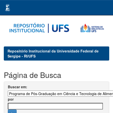
Skip
navigation
Repositório Institucional da Universidade Federal de
Sergipe - RI/UFS
Página de Busca
Buscar em:
por