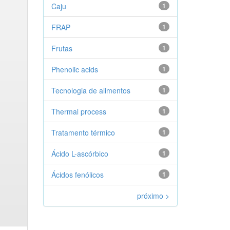
Caju
1
FRAP
1
Frutas
1
Phenolic acids
1
Tecnologia de alimentos
1
Thermal process
1
Tratamento térmico
1
Ácido L-ascórbico
1
Ácidos fenólicos
1
próximo >