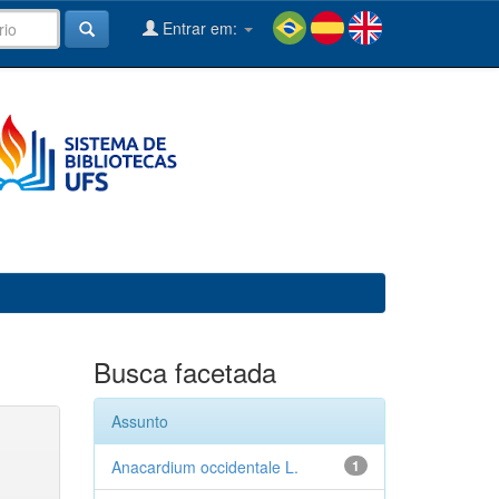
Entrar em:
Busca facetada
Assunto
Anacardium occidentale L.
1