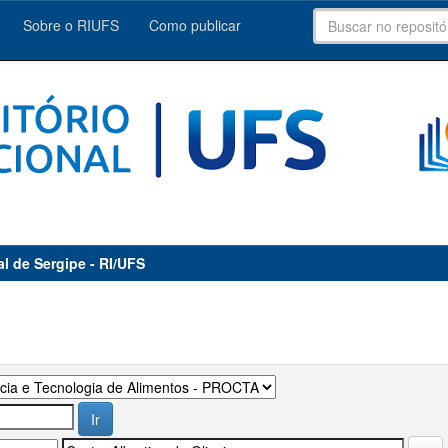
Sobre o RIUFS
Como publicar
al de Sergipe - RI/UFS