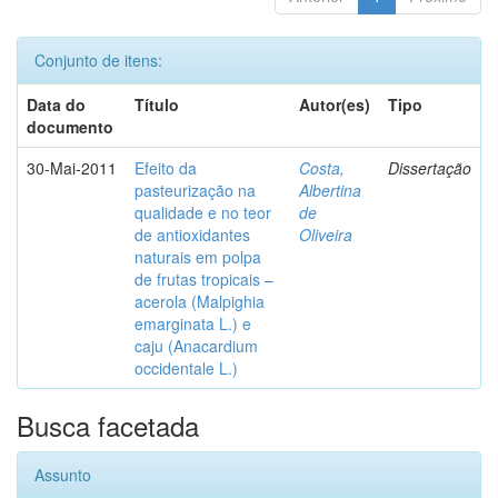
Conjunto de itens:
Data do
Título
Autor(es)
Tipo
documento
30-Mai-2011
Efeito da
Costa,
Dissertação
pasteurização na
Albertina
qualidade e no teor
de
de antioxidantes
Oliveira
naturais em polpa
de frutas tropicais –
acerola (Malpighia
emarginata L.) e
caju (Anacardium
occidentale L.)
Busca facetada
Assunto