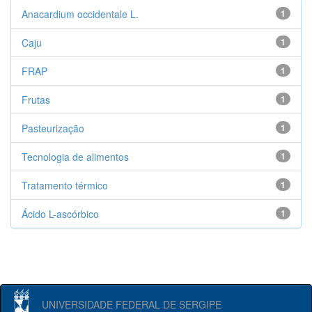
Anacardium occidentale L.
1
Caju
1
FRAP
1
Frutas
1
Pasteurização
1
Tecnologia de alimentos
1
Tratamento térmico
1
Ácido L-ascórbico
1
UNIVERSIDADE FEDERAL DE SERGIPE