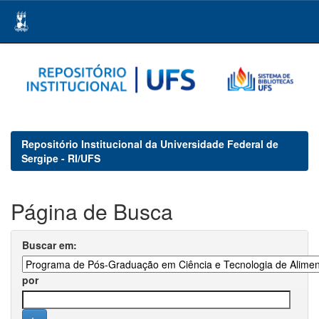
Skip
navigation
Repositório Institucional da Universidade Federal de
Sergipe - RI/UFS
Página de Busca
Buscar em:
por