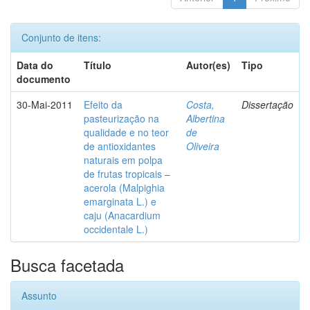
Conjunto de itens:
Data do
Título
Autor(es)
Tipo
documento
30-Mai-2011
Efeito da
Costa,
Dissertação
pasteurização na
Albertina
qualidade e no teor
de
de antioxidantes
Oliveira
naturais em polpa
de frutas tropicais –
acerola (Malpighia
emarginata L.) e
caju (Anacardium
occidentale L.)
Busca facetada
Assunto