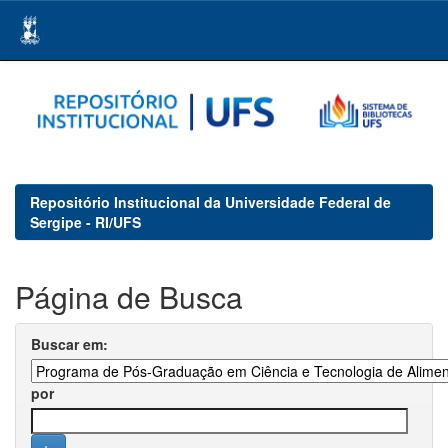
Skip
navigation
Repositório Institucional da Universidade Federal de
Sergipe - RI/UFS
Página de Busca
Buscar em:
por