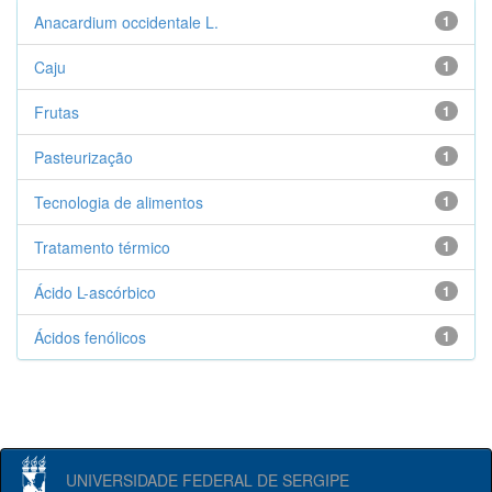
Anacardium occidentale L.
1
Caju
1
Frutas
1
Pasteurização
1
Tecnologia de alimentos
1
Tratamento térmico
1
Ácido L-ascórbico
1
Ácidos fenólicos
1
UNIVERSIDADE FEDERAL DE SERGIPE