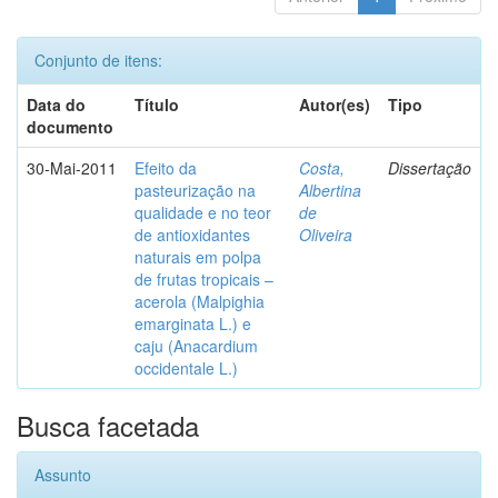
Conjunto de itens:
Data do
Título
Autor(es)
Tipo
documento
30-Mai-2011
Efeito da
Costa,
Dissertação
pasteurização na
Albertina
qualidade e no teor
de
de antioxidantes
Oliveira
naturais em polpa
de frutas tropicais –
acerola (Malpighia
emarginata L.) e
caju (Anacardium
occidentale L.)
Busca facetada
Assunto