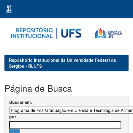
Skip
navigation
Repositório Institucional da Universidade Federal de
Sergipe - RI/UFS
Página de Busca
Buscar em:
por