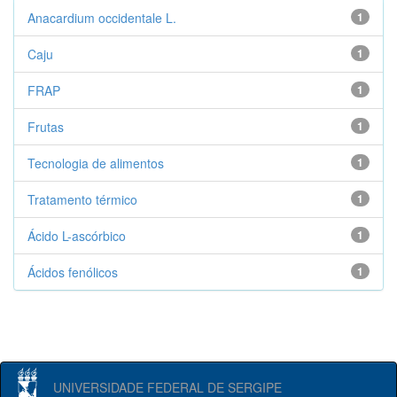
Anacardium occidentale L.
1
Caju
1
FRAP
1
Frutas
1
Tecnologia de alimentos
1
Tratamento térmico
1
Ácido L-ascórbico
1
Ácidos fenólicos
1
UNIVERSIDADE FEDERAL DE SERGIPE