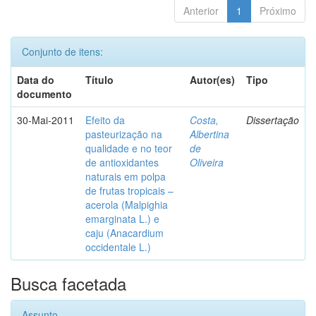
Anterior
1
Próximo
Conjunto de itens:
Data do
Título
Autor(es)
Tipo
documento
30-Mai-2011
Efeito da
Costa,
Dissertação
pasteurização na
Albertina
qualidade e no teor
de
de antioxidantes
Oliveira
naturais em polpa
de frutas tropicais –
acerola (Malpighia
emarginata L.) e
caju (Anacardium
occidentale L.)
Busca facetada
Assunto