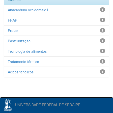
Anacardium occidentale L.
1
FRAP
1
Frutas
1
Pasteurização
1
Tecnologia de alimentos
1
Tratamento térmico
1
Ácidos fenólicos
1
UNIVERSIDADE FEDERAL DE SERGIPE