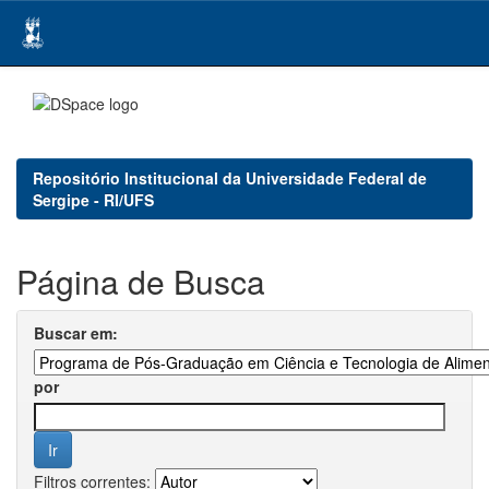
Skip
navigation
Repositório Institucional da Universidade Federal de
Sergipe - RI/UFS
Página de Busca
Buscar em:
por
Filtros correntes: