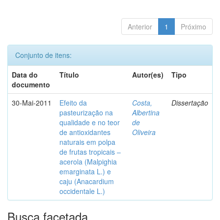
Anterior
1
Próximo
Conjunto de itens:
Data do
Título
Autor(es)
Tipo
documento
30-Mai-2011
Efeito da
Costa,
Dissertação
pasteurização na
Albertina
qualidade e no teor
de
de antioxidantes
Oliveira
naturais em polpa
de frutas tropicais –
acerola (Malpighia
emarginata L.) e
caju (Anacardium
occidentale L.)
Busca facetada