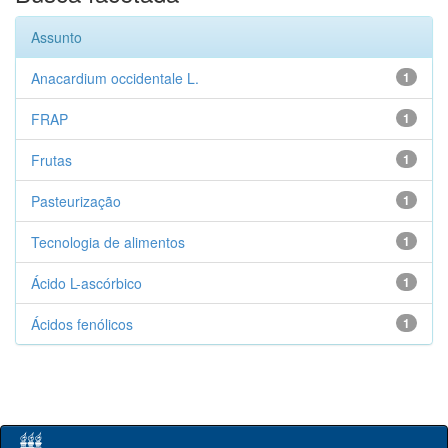
Assunto
Anacardium occidentale L.
1
FRAP
1
Frutas
1
Pasteurização
1
Tecnologia de alimentos
1
Ácido L-ascórbico
1
Ácidos fenólicos
1