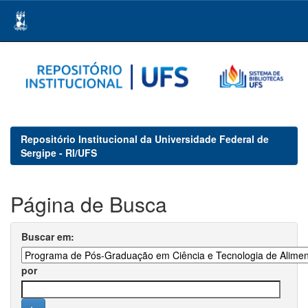
Skip
navigation
Repositório Institucional da Universidade Federal de
Sergipe - RI/UFS
Página de Busca
Buscar em:
por