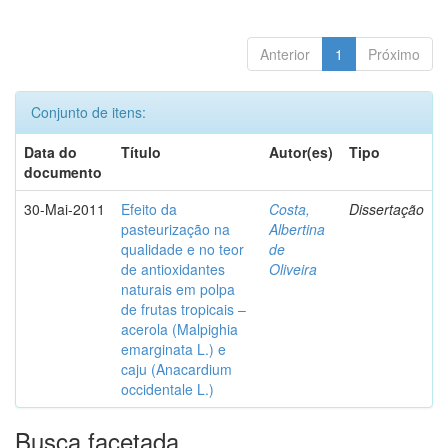
Anterior
1
Próximo
Conjunto de itens:
Data do
Título
Autor(es)
Tipo
documento
30-Mai-2011
Efeito da
Costa,
Dissertação
pasteurização na
Albertina
qualidade e no teor
de
de antioxidantes
Oliveira
naturais em polpa
de frutas tropicais –
acerola (Malpighia
emarginata L.) e
caju (Anacardium
occidentale L.)
Busca facetada