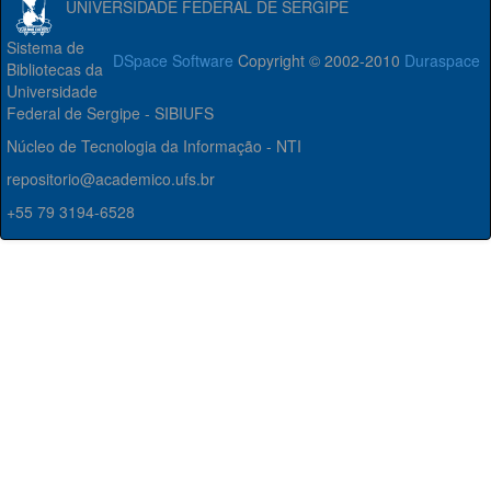
UNIVERSIDADE FEDERAL DE SERGIPE
Sistema de
DSpace Software
Copyright © 2002-2010
Duraspace
Bibliotecas da
Universidade
Federal de Sergipe - SIBIUFS
Núcleo de Tecnologia da Informação - NTI
repositorio@academico.ufs.br
+55 79 3194-6528