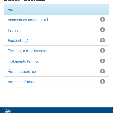
Assunto
Anacardium occidentale L.
1
Frutas
1
Pasteurização
1
Tecnologia de alimentos
1
Tratamento térmico
1
Ácido L-ascórbico
1
Ácidos fenólicos
1