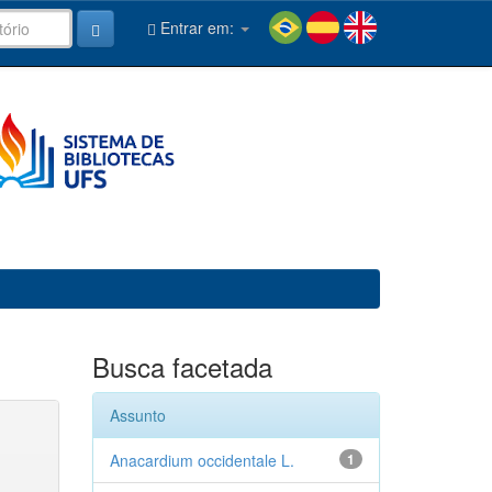
Entrar em:
Busca facetada
Assunto
Anacardium occidentale L.
1