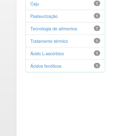
Caju
1
Pasteurização
1
Tecnologia de alimentos
1
Tratamento térmico
1
Ácido L-ascórbico
1
Ácidos fenólicos
1