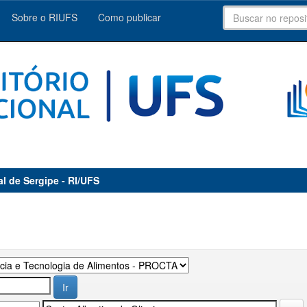
Sobre o RIUFS
Como publicar
al de Sergipe - RI/UFS