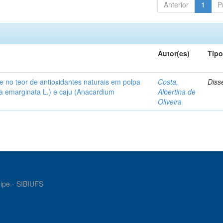
Anterior
1
P
Autor(es)
Tip
e no teor de antioxidantes naturais em polpa
Costa,
Diss
hia emarginata L.) e caju (Anacardium
Albertina de
Oliveira
gipe - SIBIUFS