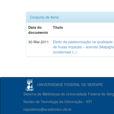
Conjunto de itens:
Data do
Título
documento
30-Mai-2011
Efeito da pasteurização na qualidade 
de frutas tropicais – acerola (Malpig
occidentale L.)
UNIVERSIDADE FEDERAL DE SERGIPE
Sistema de Bibliotecas da Universidade Federal de Ser
Núcleo de Tecnologia da Informação - NTI
repositorio@academico.ufs.br