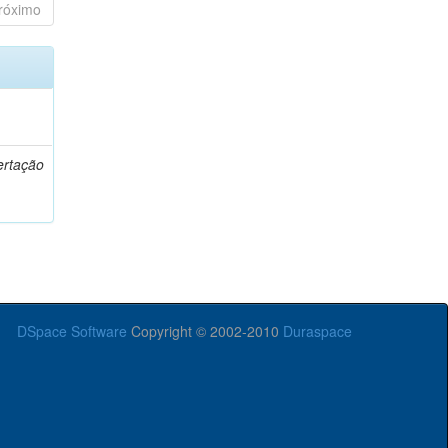
róximo
o
ertação
DSpace Software
Copyright © 2002-2010
Duraspace