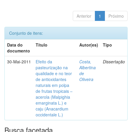
Anterior
1
Próximo
Conjunto de itens:
Data do
Título
Autor(es)
Tipo
documento
30-Mai-2011
Efeito da
Costa,
Dissertação
pasteurização na
Albertina
qualidade e no teor
de
de antioxidantes
Oliveira
naturais em polpa
de frutas tropicais –
acerola (Malpighia
emarginata L.) e
caju (Anacardium
occidentale L.)
Busca facetada