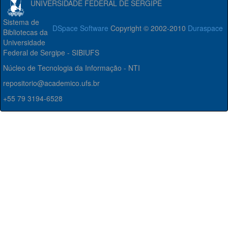
UNIVERSIDADE FEDERAL DE SERGIPE
Sistema de
DSpace Software
Copyright © 2002-2010
Duraspace
Bibliotecas da
Universidade
Federal de Sergipe - SIBIUFS
Núcleo de Tecnologia da Informação - NTI
repositorio@academico.ufs.br
+55 79 3194-6528