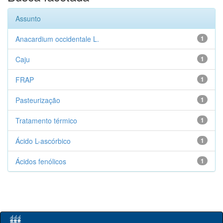
Assunto
Anacardium occidentale L.
1
Caju
1
FRAP
1
Pasteurização
1
Tratamento térmico
1
Ácido L-ascórbico
1
Ácidos fenólicos
1