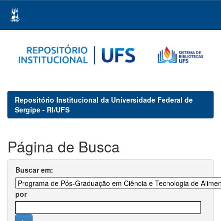
Skip
navigation
Repositório Institucional da Universidade Federal de
Sergipe - RI/UFS
Página de Busca
Buscar em:
por