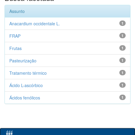
Assunto
Anacardium occidentale L.
1
FRAP
1
Frutas
1
Pasteurização
1
Tratamento térmico
1
Ácido L-ascórbico
1
Ácidos fenólicos
1