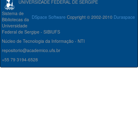
UNIVERSIDADE FEDERAL DE SERGIPE
Sistema de
DSpace Software
Copyright © 2002-2010
Duraspace
Bibliotecas da
Universidade
Federal de Sergipe - SIBIUFS
Núcleo de Tecnologia da Informação - NTI
repositorio@academico.ufs.br
+55 79 3194-6528