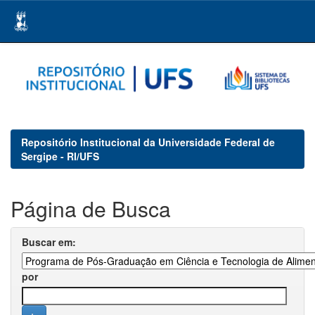
Skip
navigation
Repositório Institucional da Universidade Federal de
Sergipe - RI/UFS
Página de Busca
Buscar em:
por