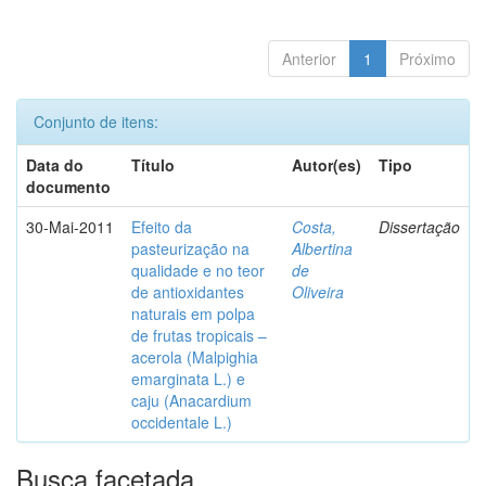
Anterior
1
Próximo
Conjunto de itens:
Data do
Título
Autor(es)
Tipo
documento
30-Mai-2011
Efeito da
Costa,
Dissertação
pasteurização na
Albertina
qualidade e no teor
de
de antioxidantes
Oliveira
naturais em polpa
de frutas tropicais –
acerola (Malpighia
emarginata L.) e
caju (Anacardium
occidentale L.)
Busca facetada