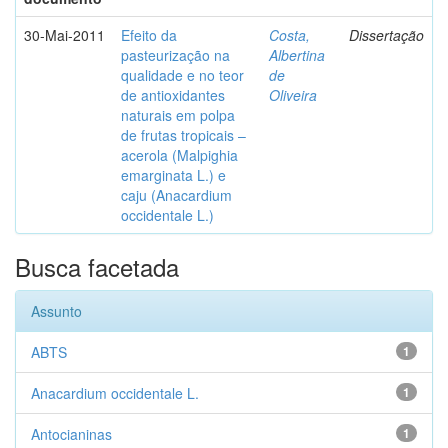
30-Mai-2011
Efeito da
Costa,
Dissertação
pasteurização na
Albertina
qualidade e no teor
de
de antioxidantes
Oliveira
naturais em polpa
de frutas tropicais –
acerola (Malpighia
emarginata L.) e
caju (Anacardium
occidentale L.)
Busca facetada
Assunto
ABTS
1
Anacardium occidentale L.
1
Antocianinas
1