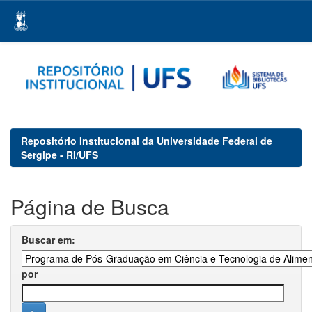
Skip
navigation
Repositório Institucional da Universidade Federal de
Sergipe - RI/UFS
Página de Busca
Buscar em:
por