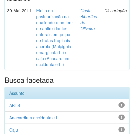
30-Mai-2011
Efeito da
Costa,
Dissertação
pasteurização na
Albertina
qualidade e no teor
de
de antioxidantes
Oliveira
naturais em polpa
de frutas tropicais –
acerola (Malpighia
emarginata L.) e
caju (Anacardium
occidentale L.)
Busca facetada
Assunto
ABTS
1
Anacardium occidentale L.
1
Caju
1