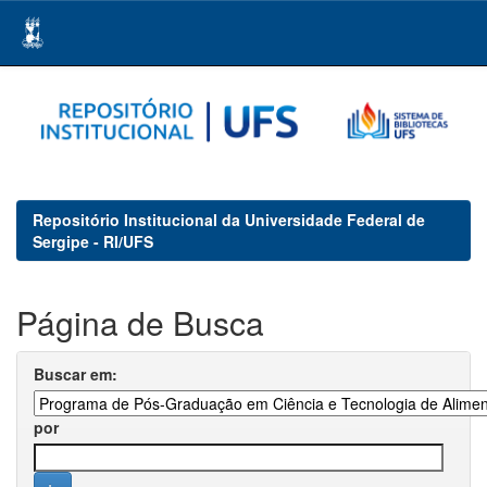
Skip
navigation
Repositório Institucional da Universidade Federal de
Sergipe - RI/UFS
Página de Busca
Buscar em:
por