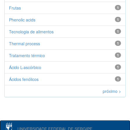
Frutas
1
Phenolic acids
1
Tecnologia de alimentos
1
Thermal process
1
Tratamento térmico
1
Ácido L-ascórbico
1
Ácidos fenólicos
1
próximo >
UNIVERSIDADE FEDERAL DE SERGIPE