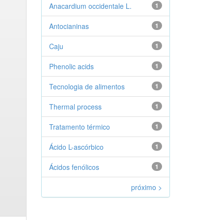
Anacardium occidentale L.
1
Antocianinas
1
Caju
1
Phenolic acids
1
Tecnologia de alimentos
1
Thermal process
1
Tratamento térmico
1
Ácido L-ascórbico
1
Ácidos fenólicos
1
próximo >