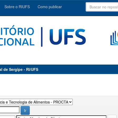
Sobre o RIUFS
Como publicar
al de Sergipe - RI/UFS