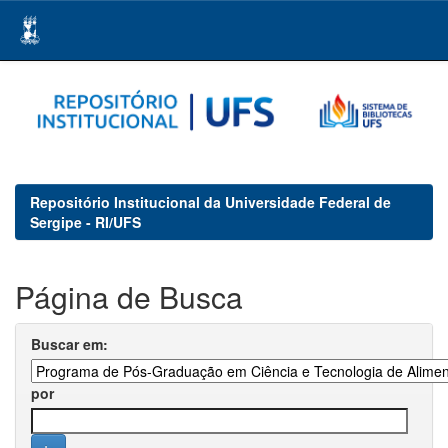
Skip
navigation
Repositório Institucional da Universidade Federal de
Sergipe - RI/UFS
Página de Busca
Buscar em:
por