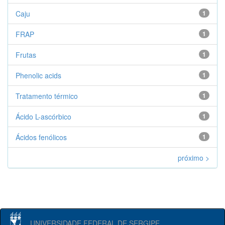
Caju
1
FRAP
1
Frutas
1
Phenolic acids
1
Tratamento térmico
1
Ácido L-ascórbico
1
Ácidos fenólicos
1
próximo >
UNIVERSIDADE FEDERAL DE SERGIPE