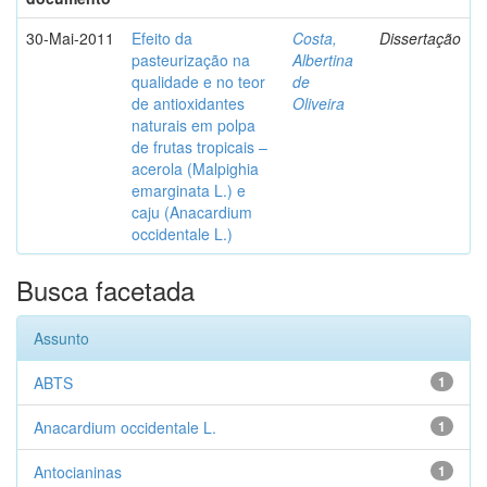
30-Mai-2011
Efeito da
Costa,
Dissertação
pasteurização na
Albertina
qualidade e no teor
de
de antioxidantes
Oliveira
naturais em polpa
de frutas tropicais –
acerola (Malpighia
emarginata L.) e
caju (Anacardium
occidentale L.)
Busca facetada
Assunto
ABTS
1
Anacardium occidentale L.
1
Antocianinas
1