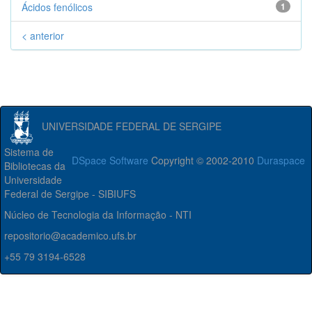
Ácidos fenólicos
1
< anterior
UNIVERSIDADE FEDERAL DE SERGIPE
Sistema de
DSpace Software
Copyright © 2002-2010
Duraspace
Bibliotecas da
Universidade
Federal de Sergipe - SIBIUFS
Núcleo de Tecnologia da Informação - NTI
repositorio@academico.ufs.br
+55 79 3194-6528