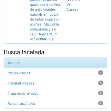
qualidade e no teor
de
de antioxidantes
Oliveira
naturais em polpa
de frutas tropicais –
acerola (Malpighia
emarginata L.) e
caju (Anacardium
occidentale L.)
Busca facetada
Assunto
Phenolic acids
1
Thermal process
1
Tratamento térmico
1
Ácido L-ascórbico
1