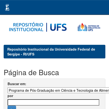
Skip
navigation
Repositório Institucional da Universidade Federal de
Sergipe - RI/UFS
Página de Busca
Buscar em:
por