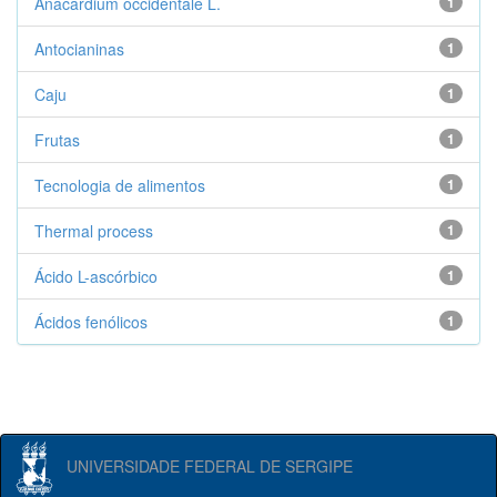
Anacardium occidentale L.
1
Antocianinas
1
Caju
1
Frutas
1
Tecnologia de alimentos
1
Thermal process
1
Ácido L-ascórbico
1
Ácidos fenólicos
1
UNIVERSIDADE FEDERAL DE SERGIPE