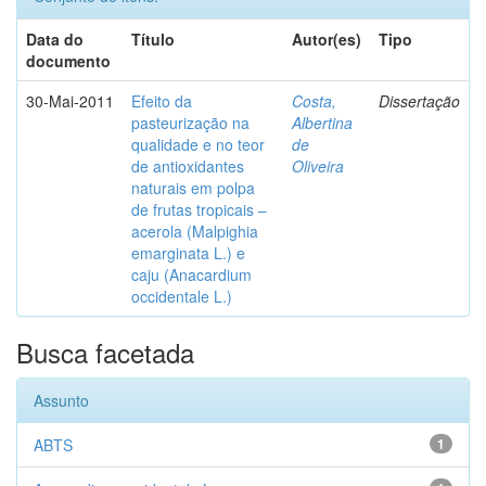
Data do
Título
Autor(es)
Tipo
documento
30-Mai-2011
Efeito da
Costa,
Dissertação
pasteurização na
Albertina
qualidade e no teor
de
de antioxidantes
Oliveira
naturais em polpa
de frutas tropicais –
acerola (Malpighia
emarginata L.) e
caju (Anacardium
occidentale L.)
Busca facetada
Assunto
ABTS
1