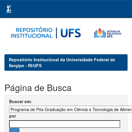
Skip
navigation
Repositório Institucional da Universidade Federal de
Sergipe - RI/UFS
Página de Busca
Buscar em:
por